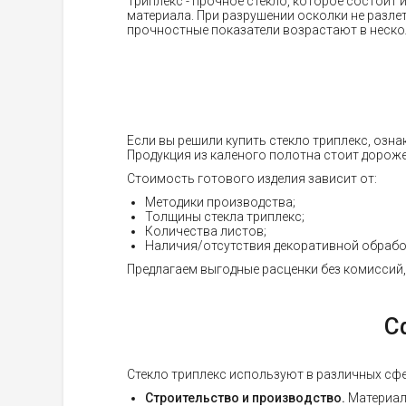
Триплекс - прочное стекло, которое состоит 
материала. При разрушении осколки не разлет
прочностные показатели возрастают в неско
Если вы решили купить стекло триплекс, озна
Продукция из каленого полотна стоит дороже,
Стоимость готового изделия зависит от:
Методики производства;
Толщины стекла триплекс;
Количества листов;
Наличия/отсутствия декоративной обрабо
Предлагаем выгодные расценки без комиссий,
С
Стекло триплекс используют в различных сфе
Строительство и производство.
Материал