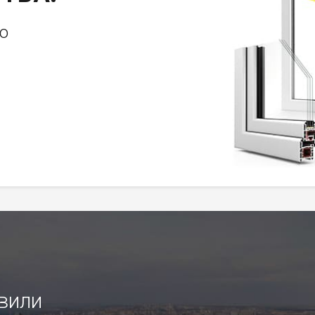
о
овили