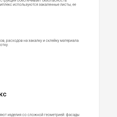
онструкция обеспечивает безопасность
риплекс используются закаленные листы, ее
в, расходов на закалку и склейку материала.
отку.
кс
яют изделия со сложной геометрией: фасады