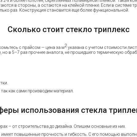
из 2-х и более полотен, скрепленных полимерной пленкой. Такая к
аются в стороны, а остаются на клейкой пленке. Если в системе т
лько раз. Конструкция становится еще более функциональной.
Сколько стоит стекло триплекс
2
комьтесь с прайсом — цена за м
указана с учетом стоимости листо
 но в 5–7 раз прочнее аналога, не прошедшего термическую обраб
тки.
 так как сами производим материал.
феры использования стекла трипле
рах – от строительства до дизайна. Опишем основные из них.
 имеет повышенные прочность и гибкость. С его помощью выполн