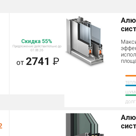
Алю
сис
Скидка 55%
Макс
Предложение действительно до
эффе
07.08.26
испол
2741
Р
площа
от
ТЕПЛ
ШУМ
ДОЛГ
Алю
2
сис