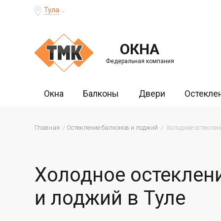
Тула
ОКНА
Федеральная компания
Окна
Балконы
Двери
Остекле
Главная
Остекление балконов и лоджий
Холодное остеклен
Холодное остеклен
и лоджий в Туле