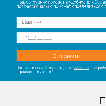
Наш сотрудник приедет в удобное для Вас в
профессионально поможет определиться с
Отправить
Нажимая кнопку “Отправить”, я даю
согласие
на обрабо
персональных данных*
П