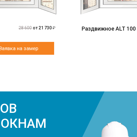
28 600
от 21 730
₽
Раздвижное ALT 100
Заявка на замер
ЗОВ
 ОКНАМ