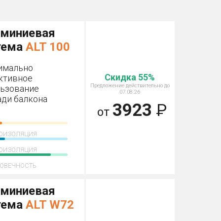
миниевая
тема
ALT 100
имально
Скидка 55%
ктивное
Предложение действительно до
ьзование
07.08.26
ди балкона
3923
Р
от
ОИЗОЛЯЦИЯ
ОИЗОЛЯЦИЯ
ОВЕЧНОСТЬ
миниевая
тема
ALT W72