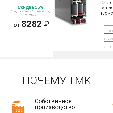
Систе
Скидка 55%
остек
Предложение действительно до
терм
07.08.26
8282
Р
от
ТЕПЛ
ШУМ
ДОЛГ
ПОЧЕМУ ТМК
Собственное
производство